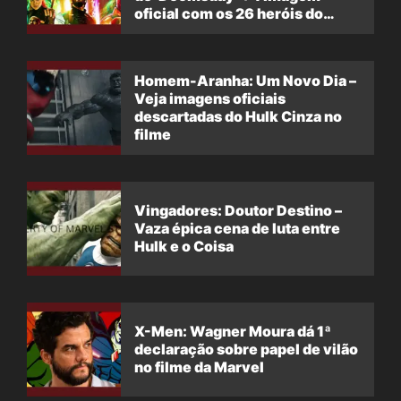
oficial com os 26 heróis do
filme
Homem-Aranha: Um Novo Dia –
Veja imagens oficiais
descartadas do Hulk Cinza no
filme
Vingadores: Doutor Destino –
Vaza épica cena de luta entre
Hulk e o Coisa
X-Men: Wagner Moura dá 1ª
declaração sobre papel de vilão
no filme da Marvel