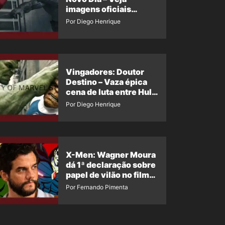
imagens oficiais
descartadas do Hulk
Por Diego Henrique
Cinza no filme
Vingadores: Doutor
Destino – Vaza épica
cena de luta entre Hulk
e o Coisa
Por Diego Henrique
X-Men: Wagner Moura
dá 1ª declaração sobre
papel de vilão no filme
da Marvel
Por Fernando Pimenta