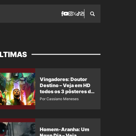
LTIMAS
Vingadores: Doutor
Destino – Veja em HD
todos os 3 pôsteres de
‘Doomsday’ + 1 imagem
Por Cassiano Meneses
oficial com os 26
heróis do filme
Homem-Aranha: Um
Novo Dia – Veja