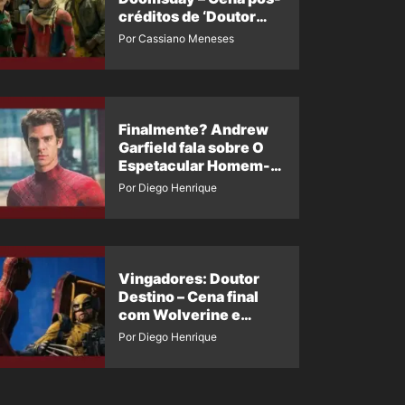
créditos de ‘Doutor
Destino’ é revelada
Por Cassiano Meneses
Finalmente? Andrew
Garfield fala sobre O
Espetacular Homem-
Aranha 3
Por Diego Henrique
Vingadores: Doutor
Destino – Cena final
com Wolverine e
Homem-Aranha de
Por Diego Henrique
Maguire vaza nas
redes