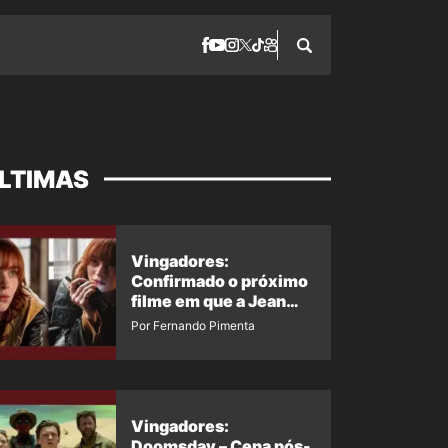
LTIMAS
Vingadores:
Confirmado o próximo
filme em que a Jean
Grey irá aparecer
Por Fernando Pimenta
Vingadores:
Doomsday – Cena pós-