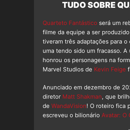
TUDO SOBRE QU
Quarteto Fantástico
será um reb
filme da equipe a ser produzido
tiveram três adaptações para o
uma tendo sido um fracasso. A
honrou os personagens na form
Marvel Studios de
Kevin Feige
f
Anunciado em dezembro de 202
diretor
Matt Shakman
, que bril
de
WandaVision
! O roteiro fica
escreveu o bilionário
Avatar: O