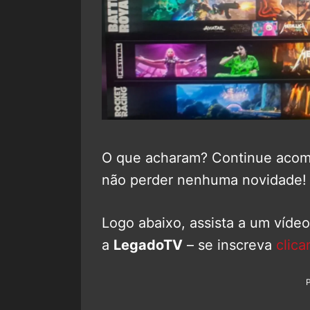
O que acharam? Continue aco
não perder nenhuma novidade!
Logo abaixo, assista a um víde
a
LegadoTV
– se inscreva
clica