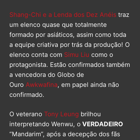
Shang-Chi e a Lenda dos Dez Anéis
traz
um elenco quase que totalmente
formado por asiáticos, assim como toda
a equipe criativa por trás da produção! O
elenco conta com
Simu Liu
como o
protagonista. Estão confirmados também
a vencedora do Globo de
Ouro
Awkwafina
, em papel ainda não
confirmado.
O veterano
Tony Leung
brilhou
interpretando Wenwu, o
VERDADEIRO
“Mandarim”, após a decepção dos fãs