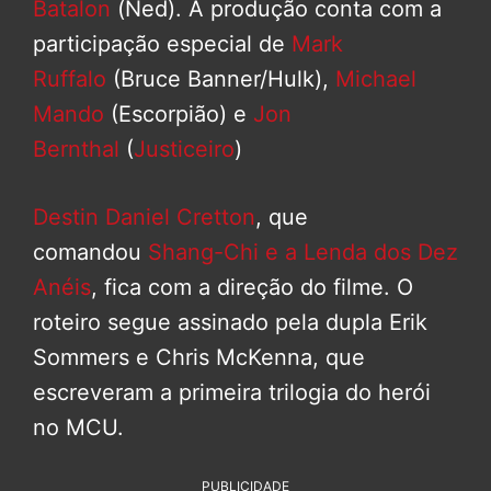
Batalon
(Ned). A produção conta com a
participação especial de
Mark
Ruffalo
(Bruce Banner/Hulk),
Michael
Mando
(Escorpião) e
Jon
Bernthal
(
Justiceiro
)
Destin Daniel Cretton
, que
comandou
Shang-Chi e a Lenda dos Dez
Anéis
, fica com a direção do filme. O
roteiro segue assinado pela dupla Erik
Sommers e Chris McKenna, que
escreveram a primeira trilogia do herói
no MCU.
PUBLICIDADE