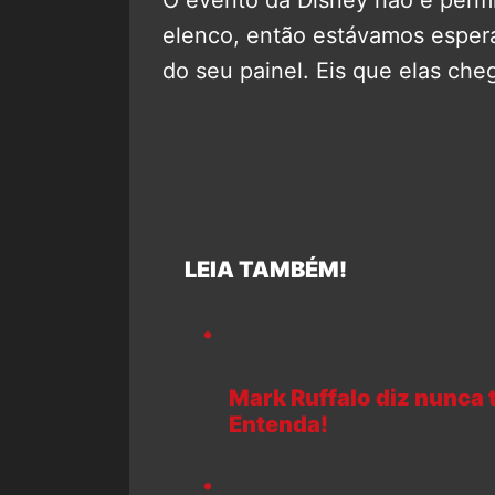
O evento da Disney não é perm
elenco, então estávamos espera
do seu painel. Eis que elas che
LEIA TAMBÉM!
Mark Ruffalo diz nunca 
Entenda!