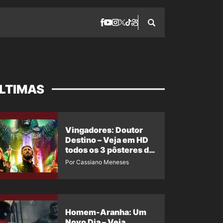
LTIMAS
Vingadores: Doutor
Destino – Veja em HD
todos os 3 pôsteres de
‘Doomsday’ + 1 imagem
Por Cassiano Meneses
oficial com os 26
heróis do filme
Homem-Aranha: Um
Novo Dia – Veja