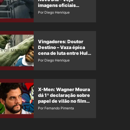
imagens oficiais
descartadas do Hulk
Por Diego Henrique
Cinza no filme
Vingadores: Doutor
Destino – Vaza épica
cena de luta entre Hulk
e o Coisa
Por Diego Henrique
X-Men: Wagner Moura
dá 1ª declaração sobre
papel de vilão no filme
da Marvel
Por Fernando Pimenta