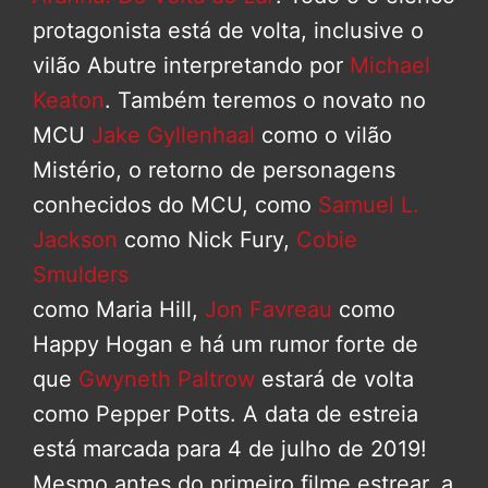
protagonista está de volta, inclusive o
vilão Abutre interpretando por
Michael
Keaton
. Também teremos o novato no
MCU
Jake Gyllenhaal
como o vilão
Mistério, o retorno de personagens
conhecidos do MCU, como
Samuel L.
Jackson
como Nick Fury,
Cobie
Smulders
como Maria Hill,
Jon Favreau
como
Happy Hogan e há um rumor forte de
que
Gwyneth Paltrow
estará de volta
como Pepper Potts. A data de estreia
está marcada para 4 de julho de 2019!
Mesmo antes do primeiro filme estrear, a