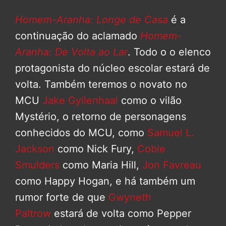
Homem-Aranha: Longe de Casa
é a
continuação do aclamado
Homem-
Aranha: De Volta ao Lar
. Todo o o elenco
protagonista do núcleo escolar estará de
volta. Também teremos o novato no
MCU
Jake Gyllenhaal
como o vilão
Mystério, o retorno de personagens
conhecidos do MCU, como
Samuel L.
Jackson
como Nick Fury,
Cobie
Smulders
como Maria Hill,
Jon Favreau
como Happy Hogan, e há também um
rumor forte de que
Gwyneth
Paltrow
estará de volta como Pepper