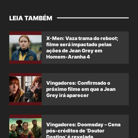
LEIA TAMBÉM
X-Men: Vaza trama do reboot;
filme será impactado pelas
ações de Jean Grey em
Homem-Aranha 4
Vingadores: Confirmado o
próximo filme em que a Jean
Grey irá aparecer
Vingadores: Doomsday – Cena
pós-créditos de ‘Doutor
Destino’ é revelada