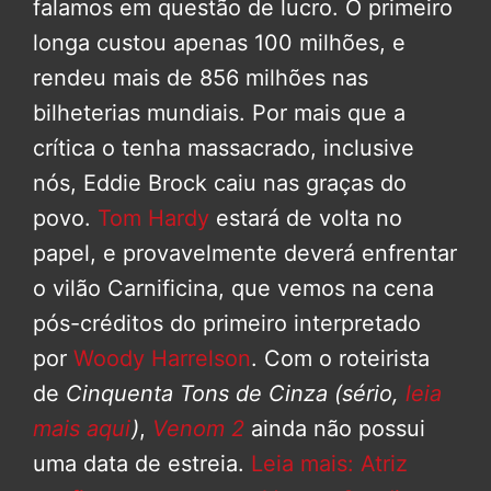
falamos em questão de lucro. O primeiro
longa custou apenas 100 milhões, e
rendeu mais de 856 milhões nas
bilheterias mundiais. Por mais que a
crítica o tenha massacrado, inclusive
nós, Eddie Brock caiu nas graças do
povo.
Tom Hardy
estará de volta no
papel, e provavelmente deverá enfrentar
o vilão Carnificina, que vemos na cena
pós-créditos do primeiro interpretado
por
Woody Harrelson
. Com o roteirista
de
Cinquenta Tons de Cinza
(sério,
leia
mais aqui
)
,
Venom 2
ainda não possui
uma data de estreia.
Leia mais: Atriz