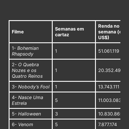
Renda no fim
Semanas em
Filme
semana (em
cartaz
US$)
1-
Bohemian
1
51.061.119
Rhapsody
2-
O Quebra
Nozes e os
1
20.352.491
Quatro Reinos
3-
Nobody’s Fool
1
13.743.111
4-
Nasce Uma
5
11.003.083
Estrela
5-
Halloween
3
10.830.865
6-
Venom
5
7.877.174