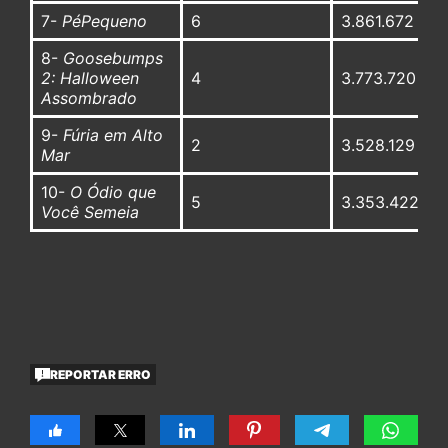
7-
PéPequeno
6
3.861.672
8-
Goosebumps
2: Halloween
4
3.773.720
Assombrado
9-
Fúria em Alto
2
3.528.129
Mar
10-
O Ódio que
5
3.353.422
Você Semeia
REPORTAR ERRO