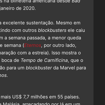
s na bilheteria americana desde
Bad
janeiro de 2020.
uma excelente sustentação. Mesmo em
tindo com outros
blockbusters
ele caiu
m a semana passada, a menor queda
de semana (
Eternos
, por outro lado,
ração com a estreia). Isso mostra o
a boca de
Tempo de Carnificina
, que o
ção para um
blockbuster
da Marvel para
nos
.
 mais US$ 7,7 milhões em 55 países.
na Malásia, arrecadando por lá em um