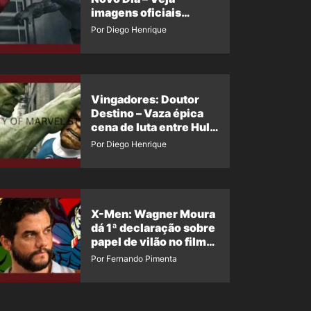
imagens oficiais
descartadas do Hulk
Por Diego Henrique
Cinza no filme
Vingadores: Doutor
Destino – Vaza épica
cena de luta entre Hulk
e o Coisa
Por Diego Henrique
X-Men: Wagner Moura
dá 1ª declaração sobre
papel de vilão no filme
da Marvel
Por Fernando Pimenta