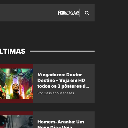
LTIMAS
Vingadores: Doutor
Destino – Veja em HD
todos os 3 pôsteres de
‘Doomsday’ + 1 imagem
Por Cassiano Meneses
oficial com os 26
heróis do filme
Homem-Aranha: Um
Novo Dia – Veja