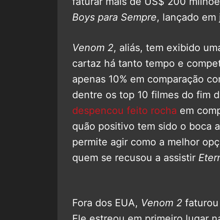
faturar mais de US$ 200 milhõe
Boys para Sempre
, lançado em 
Venom 2
, aliás, tem exibido 
cartaz há tanto tempo e compe
apenas 10% em comparação co
dentre os top 10 filmes do fim 
despencou feito rocha
em compa
quão positivo tem sido o boca 
permite agir como a melhor op
quem se recusou a assistir
Eter
Fora dos EUA,
Venom 2
faturou
Ele estreou em primeiro lugar 