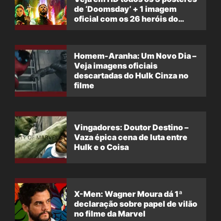
de ‘Doomsday’ + 1 imagem
oficial com os 26 heróis do
filme
Homem-Aranha: Um Novo Dia –
Veja imagens oficiais
descartadas do Hulk Cinza no
filme
Vingadores: Doutor Destino –
Vaza épica cena de luta entre
Hulk e o Coisa
X-Men: Wagner Moura dá 1ª
declaração sobre papel de vilão
no filme da Marvel