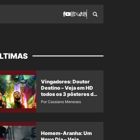
LTIMAS
Vingadores: Doutor
Destino – Veja em HD
todos os 3 pôsteres de
‘Doomsday’ + 1 imagem
Por Cassiano Meneses
oficial com os 26
heróis do filme
Homem-Aranha: Um
Novo Dia – Veja