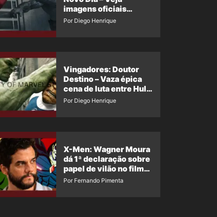
imagens oficiais
descartadas do Hulk
Por Diego Henrique
Cinza no filme
Vingadores: Doutor
Destino – Vaza épica
cena de luta entre Hulk
e o Coisa
Por Diego Henrique
X-Men: Wagner Moura
dá 1ª declaração sobre
papel de vilão no filme
da Marvel
Por Fernando Pimenta