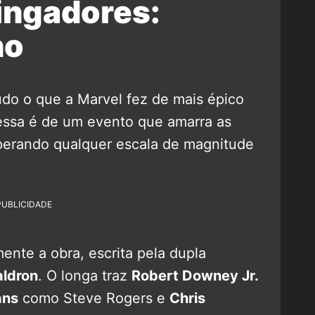
ingadores:
no
udo o que a Marvel fez de mais épico
essa é de um evento que amarra as
uperando qualquer escala de magnitude
PUBLICIDADE
nte a obra, escrita pela dupla
ldron
. O longa traz
Robert Downey Jr.
ans
como Steve Rogers e
Chris