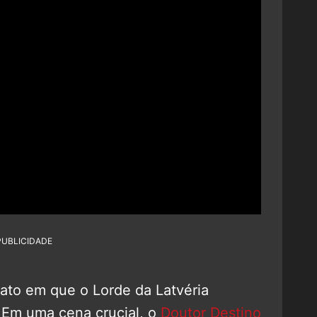
PUBLICIDADE
ato em que o Lorde da Latvéria
. Em uma cena crucial, o
Doutor Destino