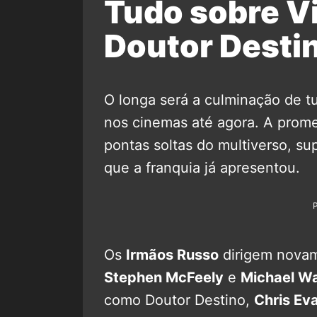
Tudo sobre V
Doutor Desti
O longa será a culminação de t
nos cinemas até agora. A prom
pontas soltas do multiverso, s
que a franquia já apresentou.
Os
Irmãos Russo
dirigem novame
Stephen McFeely
e
Michael Wa
como Doutor Destino,
Chris Ev