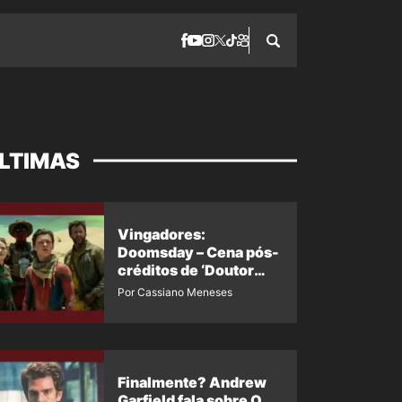
LTIMAS
Vingadores:
Doomsday – Cena pós-
créditos de ‘Doutor
Destino’ é revelada
Por Cassiano Meneses
Finalmente? Andrew
Garfield fala sobre O