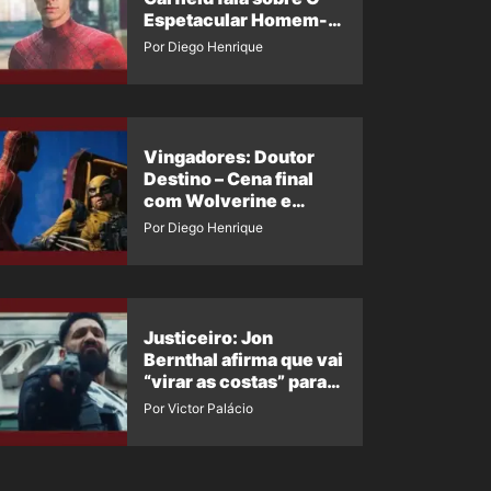
Espetacular Homem-
Aranha 3
Por Diego Henrique
Vingadores: Doutor
Destino – Cena final
com Wolverine e
Homem-Aranha de
Por Diego Henrique
Maguire vaza nas
redes
Justiceiro: Jon
Bernthal afirma que vai
“virar as costas” para
os fãs
Por Victor Palácio