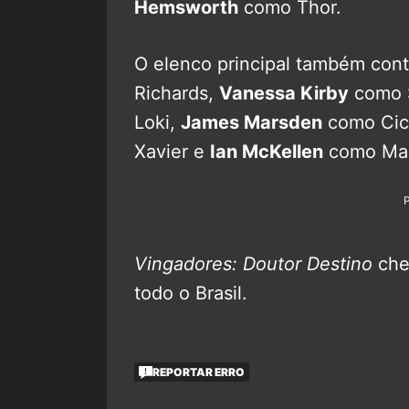
Hemsworth
como Thor.
O elenco principal também co
Richards,
Vanessa Kirby
como 
Loki,
James Marsden
como Cic
Xavier e
Ian McKellen
como Ma
Vingadores: Doutor Destino
che
todo o Brasil.
REPORTAR ERRO