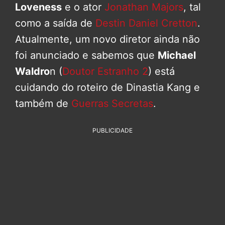
Loveness
e o ator
Jonathan Majors
, tal
como a saída de
Destin Daniel Cretton
.
Atualmente, um novo diretor ainda não
foi anunciado e sabemos que
Michael
Waldro
n (
Doutor Estranho 2
) está
cuidando do roteiro de Dinastia Kang e
também de
Guerras Secretas
.
PUBLICIDADE