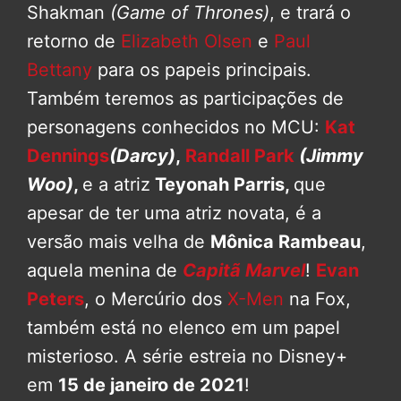
Shakman
(Game of Thrones)
, e trará o
retorno de
Elizabeth Olsen
e
Paul
Bettany
para os papeis principais.
Também teremos as participações de
personagens conhecidos no MCU:
Kat
Dennings
(Darcy)
,
Randall Park
(Jimmy
Woo)
,
e a atriz
Teyonah Parris,
que
apesar de ter uma atriz novata, é a
versão mais velha de
Mônica Rambeau
,
aquela menina de
Capitã Marvel
!
Evan
Peters
, o Mercúrio dos
X-Men
na Fox,
também está no elenco em um papel
misterioso. A série estreia no Disney+
em
15 de janeiro de 2021
!