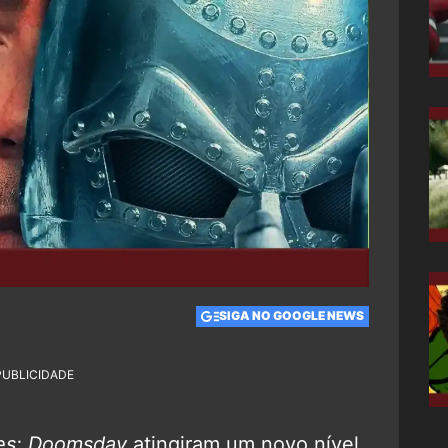
SIGA NO GOOGLE NEWS
PUBLICIDADE
es: Doomsday
atingiram um novo nível.