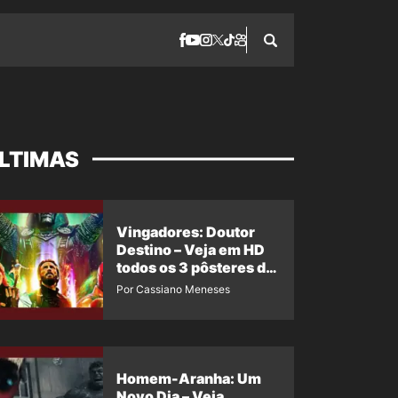
LTIMAS
Vingadores: Doutor
Destino – Veja em HD
todos os 3 pôsteres de
‘Doomsday’ + 1 imagem
Por Cassiano Meneses
oficial com os 26
heróis do filme
Homem-Aranha: Um
Novo Dia – Veja