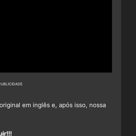
PUBLICIDADE
original em inglês e, após isso, nossa
ir!!!