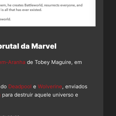
brutal da Marvel
m-Aranha
de Tobey Maguire, em
ando
Deadpool
e
Wolverine
, enviados
a
para destruir aquele universo e