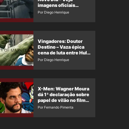
imagens oficiais
descartadas do Hulk
Por Diego Henrique
Cinza no filme
Vingadores: Doutor
Destino – Vaza épica
cena de luta entre Hulk
e o Coisa
Por Diego Henrique
X-Men: Wagner Moura
dá 1ª declaração sobre
papel de vilão no filme
da Marvel
Por Fernando Pimenta