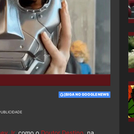
SIGA NO GOOGLE NEWS
PUBLICIDADE
ey Jr.
como o
Doutor Destino
, na