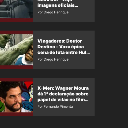
imagens oficiais
descartadas do Hulk
Por Diego Henrique
Cinza no filme
Vingadores: Doutor
Destino – Vaza épica
cena de luta entre Hulk
e o Coisa
Por Diego Henrique
X-Men: Wagner Moura
dá 1ª declaração sobre
papel de vilão no filme
da Marvel
Por Fernando Pimenta