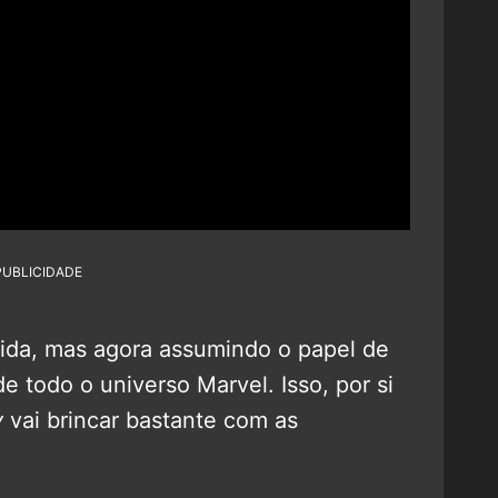
PUBLICIDADE
ida, mas agora assumindo o papel de
e todo o universo Marvel. Isso, por si
y
vai brincar bastante com as