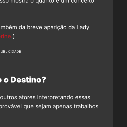
isso mostra o quanto é um conceito
também da breve aparição da Lady
rine
.)
PUBLICIDADE
o o Destino?
 outros atores interpretando essas
provável que sejam apenas trabalhos