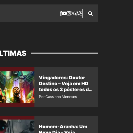
LTIMAS
Vingadores: Doutor
Destino – Veja em HD
todos os 3 pôsteres de
‘Doomsday’ + 1 imagem
Por Cassiano Meneses
oficial com os 26
heróis do filme
Homem-Aranha: Um
Novo Dia – Veja