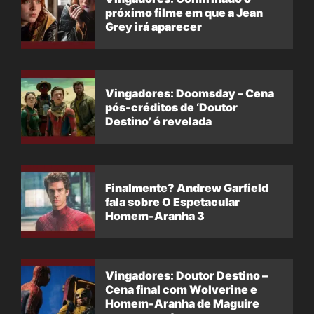
próximo filme em que a Jean
Grey irá aparecer
Vingadores: Doomsday – Cena
pós-créditos de ‘Doutor
Destino’ é revelada
Finalmente? Andrew Garfield
fala sobre O Espetacular
Homem-Aranha 3
Vingadores: Doutor Destino –
Cena final com Wolverine e
Homem-Aranha de Maguire