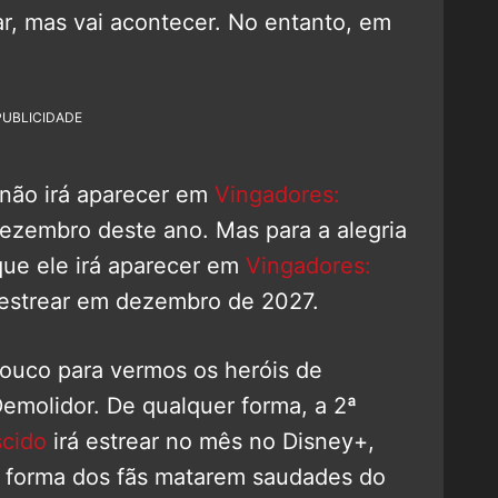
ar, mas vai acontecer. No entanto, em
PUBLICIDADE
 não irá aparecer em
Vingadores:
ezembro deste ano. Mas para a alegria
 que ele irá aparecer em
Vingadores:
á estrear em dezembro de 2027.
pouco para vermos os heróis de
emolidor. De qualquer forma, a 2ª
scido
irá estrear no mês no Disney+,
a forma dos fãs matarem saudades do