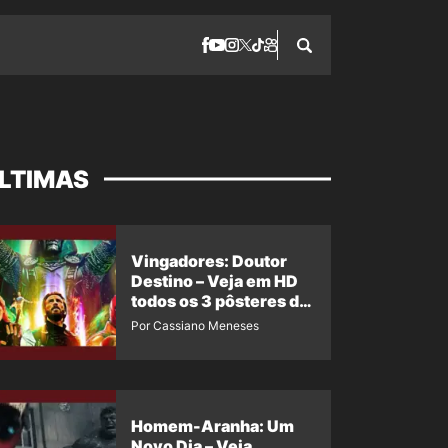
LTIMAS
Vingadores: Doutor
Destino – Veja em HD
todos os 3 pôsteres de
‘Doomsday’ + 1 imagem
Por Cassiano Meneses
oficial com os 26
heróis do filme
Homem-Aranha: Um
Novo Dia – Veja