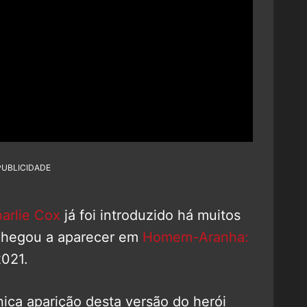
PUBLICIDADE
arlie Cox
já foi introduzido há muitos
e chegou a aparecer em
Homem-Aranha:
2021.
ica aparição desta versão do herói