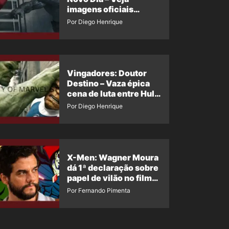
imagens oficiais
descartadas do Hulk
Por Diego Henrique
Cinza no filme
Vingadores: Doutor
Destino – Vaza épica
cena de luta entre Hulk
e o Coisa
Por Diego Henrique
X-Men: Wagner Moura
dá 1ª declaração sobre
papel de vilão no filme
da Marvel
Por Fernando Pimenta