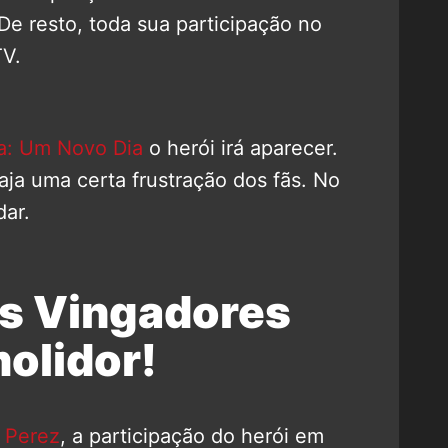
De resto, toda sua participação no
TV.
: Um Novo Dia
o herói irá aparecer.
aja uma certa frustração dos fãs. No
dar.
os Vingadores
molidor!
 Perez
, a participação do herói em