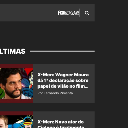
LTIMAS
X-Men: Wagner Moura
dá 1ª declaração sobre
papel de vilão no filme
da Marvel
Por Fernando Pimenta
X-Men: Novo ator do
Ciclope é finalmente