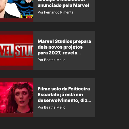
anunciado pela Marvel
Por Fernando Pimenta
Marvel Studios prepara
dois novos projetos
para 2027, revela
insider
Por Beatriz Mello
Filme solo da Feiticeira
Escarlate já está em
desenvolvimento, diz
insider
Por Beatriz Mello