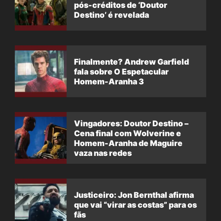
pós-créditos de ‘Doutor
Destino’ é revelada
Finalmente? Andrew Garfield
fala sobre O Espetacular
Homem-Aranha 3
Vingadores: Doutor Destino –
Cena final com Wolverine e
Homem-Aranha de Maguire
vaza nas redes
Justiceiro: Jon Bernthal afirma
que vai “virar as costas” para os
fãs