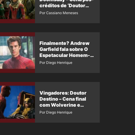
créditos de ‘Doutor
Destino’ é revelada
Por Cassiano Meneses
Finalmente? Andrew
Garfield fala sobre O
Espetacular Homem-
Aranha 3
Por Diego Henrique
Vingadores: Doutor
Destino – Cena final
com Wolverine e
Homem-Aranha de
Por Diego Henrique
Maguire vaza nas
redes