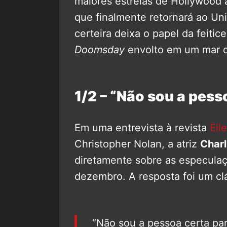
maiores estrelas de Hollywood 
que finalmente retornará ao Un
certeira deixa o papel da feitic
Doomsday
envolto em um mar d
1/2 – “Não sou a pess
Em uma entrevista à revista
Elle
Christopher Nolan, a atriz
Charl
diretamente sobre as especulaç
dezembro. A resposta foi um cl
“Não sou a pessoa certa para