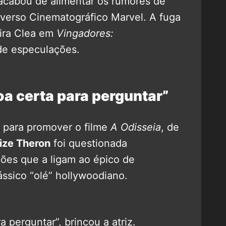
acabou de alimentar os rumores de
iverso Cinematográfico Marvel. A fuga
eira Clea em
Vingadores:
e especulações.
oa certa para perguntar”
para promover o filme
A Odisseia
, de
ize Theron
foi questionada
ões que a ligam ao épico de
ássico “olé” hollywoodiano.
 perguntar”, brincou a atriz.