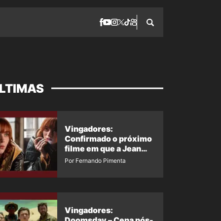
LTIMAS
Vingadores:
Confirmado o próximo
filme em que a Jean
Grey irá aparecer
Por Fernando Pimenta
Vingadores:
Doomsday – Cena pós-