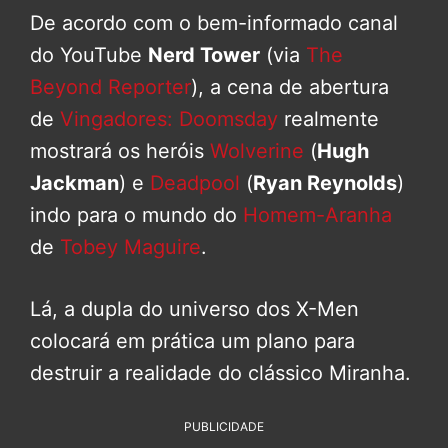
De acordo com o bem-informado canal
do YouTube
Nerd Tower
(via
The
Beyond Reporter
), a cena de abertura
de
Vingadores: Doomsday
realmente
mostrará os heróis
Wolverine
(
Hugh
Jackman
) e
Deadpool
(
Ryan Reynolds
)
indo para o mundo do
Homem-Aranha
de
Tobey Maguire
.
Lá, a dupla do universo dos X-Men
colocará em prática um plano para
destruir a realidade do clássico Miranha.
PUBLICIDADE