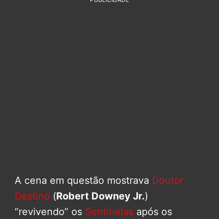
A cena em questão mostrava
Doutor
Destino
(
Robert Downey Jr.
)
“revivendo” os
Sentinelas
após os