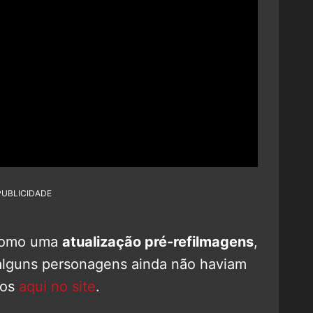
PUBLICIDADE
 como uma
atualização pré-refilmagens
,
 alguns personagens ainda não haviam
mos
aqui no site
.