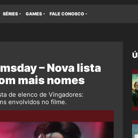
SÉRIES
GAMES
FALE CONOSCO
Ú
msday – Nova lista
com mais nomes
sta de elenco de Vingadores:
 envolvidos no filme.