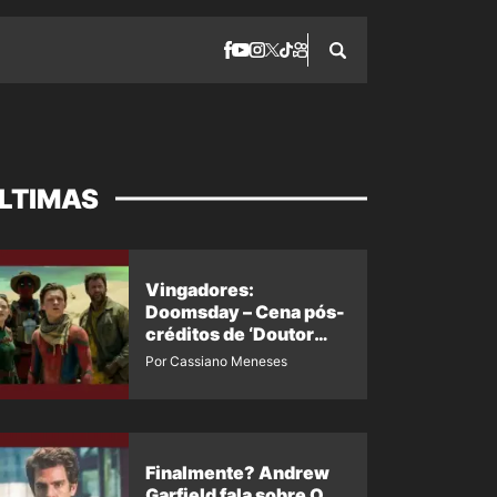
LTIMAS
Vingadores:
Doomsday – Cena pós-
créditos de ‘Doutor
Destino’ é revelada
Por Cassiano Meneses
Finalmente? Andrew
Garfield fala sobre O