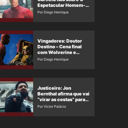
Espetacular Homem-
Aranha 3
Por Diego Henrique
Vingadores: Doutor
Destino – Cena final
com Wolverine e
Homem-Aranha de
Por Diego Henrique
Maguire vaza nas
redes
Justiceiro: Jon
Bernthal afirma que vai
“virar as costas” para
os fãs
Por Victor Palácio