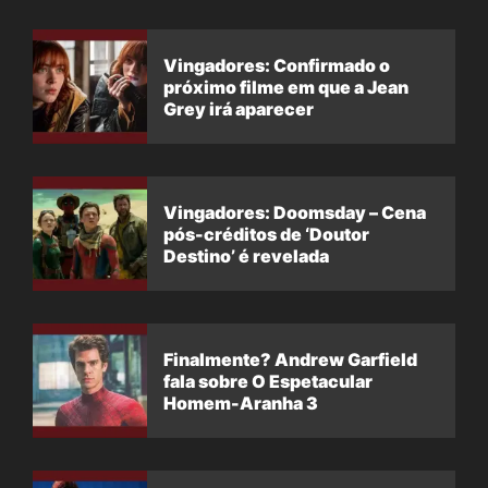
Vingadores: Confirmado o
próximo filme em que a Jean
Grey irá aparecer
Vingadores: Doomsday – Cena
pós-créditos de ‘Doutor
Destino’ é revelada
Finalmente? Andrew Garfield
fala sobre O Espetacular
Homem-Aranha 3