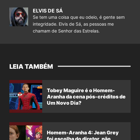
ELVIS DE SÁ
Se tem uma coisa que eu odeio, é gente sem
integridade. Elvis de Sá, as pessoas me
chamam de Senhor das Estrelas.
LEIA TAMBÉM
Tobey Maguire é o Homem-
Aranha da cena pós-créditos de
Um Novo Dia?
Homem-Aranha 4: Jean Grey
foi escolha do diretor, não