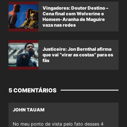
Vingadores: Doutor Destino –
Cena final com Wolverine e
Homem-Aranha de Maguire
vaza nas redes
Justiceiro: Jon Bernthal afirma
que vai “virar as costas” para os
fãs
5 COMENTÁRIOS
JOHN TAUAM
No meu ponto de vista pelo fato desses 4