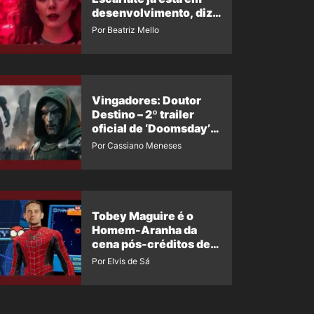
desenvolvimento, diz
insider
Por Beatriz Mello
Vingadores: Doutor
Destino – 2º trailer
oficial de ‘Doomsday’
ganha nova data para
Por Cassiano Meneses
vazar novamente
Tobey Maguire é o
Homem-Aranha da
cena pós-créditos de
Um Novo Dia?
Por Elvis de Sá