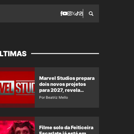
LTIMAS
Marvel Studios prepara
dois novos projetos
para 2027, revela
insider
Por Beatriz Mello
Filme solo da Feiticeira
Escarlate já está em