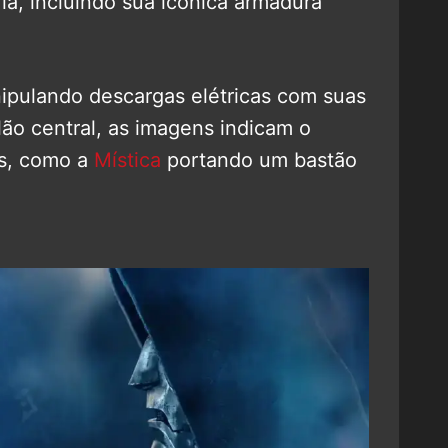
ia, incluindo sua icônica armadura
nipulando descargas elétricas com suas
lão central, as imagens indicam o
os, como a
Mística
portando um bastão