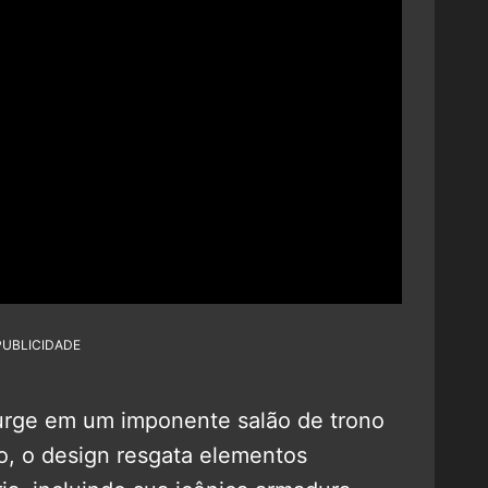
PUBLICIDADE
rge em um imponente salão de trono
so, o design resgata elementos