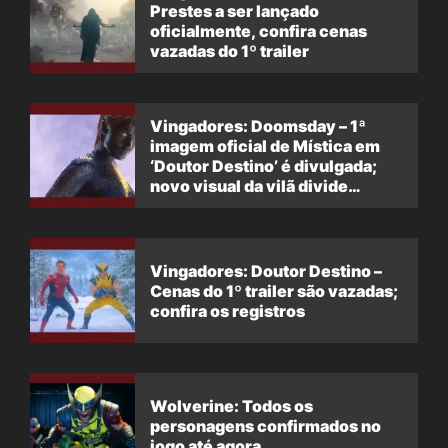
Prestes a ser lançado
oficialmente, confira cenas
vazadas do 1º trailer
Vingadores: Doomsday – 1ª
imagem oficial de Mística em
‘Doutor Destino’ é divulgada;
novo visual da vilã divide
opiniões
Vingadores: Doutor Destino –
Cenas do 1º trailer são vazadas;
confira os registros
Wolverine: Todos os
personagens confirmados no
jogo até agora