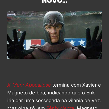
NOVO…
X-Men: Apocalipse
termina com Xavier e
Magneto de boa, indicando que o Erik
iria dar uma sossegada na vilania de vez.
Mas olha só, em
Fênix Negra
, Magneto