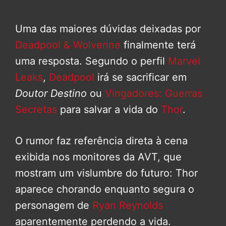
Uma das maiores dúvidas deixadas por
Deadpool & Wolverine
finalmente terá
uma resposta. Segundo o perfil
Marvel
Leaks
,
Deadpool
irá se sacrificar em
Doutor Destino
ou
Vingadores: Guerras
Secretas
para salvar a vida do
Thor
.
O rumor faz referência direta à cena
exibida nos monitores da AVT, que
mostram um vislumbre do futuro: Thor
aparece chorando enquanto segura o
personagem de
Ryan Reynolds
aparentemente perdendo a vida.