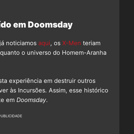
ruído em Doomsday
já noticiamos
aqui
, os
X-Men
teriam
8 quanto o universo do Homem-Aranha
asta experiência em destruir outros
r às Incursões. Assim, esse histórico
nte em
Doomsday
.
PUBLICIDADE