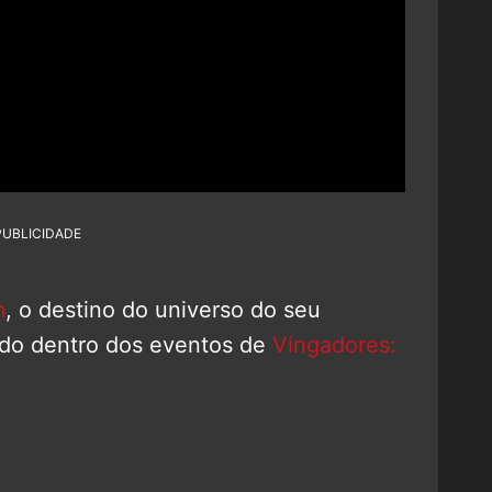
PUBLICIDADE
m
, o destino do universo do seu
nido dentro dos eventos de
Vingadores: