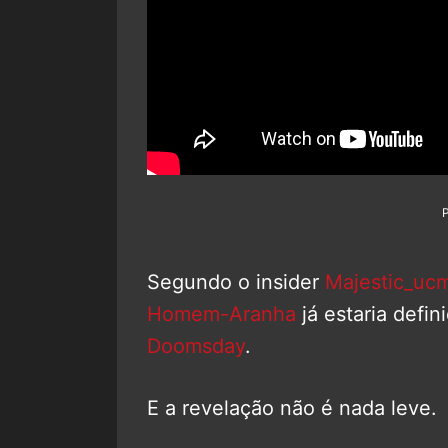
Segundo o insider
Majestic_uc
Homem-Aranha
já estaria defi
Doomsday
.
E a revelação não é nada leve.