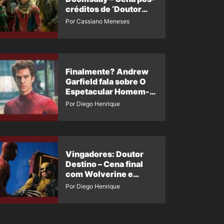
créditos de ‘Doutor
Destino’ é revelada
Por Cassiano Meneses
Finalmente? Andrew
Garfield fala sobre O
Espetacular Homem-
Aranha 3
Por Diego Henrique
Vingadores: Doutor
Destino – Cena final
com Wolverine e
Homem-Aranha de
Por Diego Henrique
Maguire vaza nas
redes