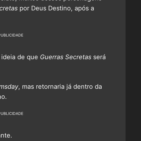
cretas
por Deus Destino, após a
PUBLICIDADE
 ideia de que
Guerras Secretas
será
msday
, mas retornaria já dentro da
no.
PUBLICIDADE
ante.