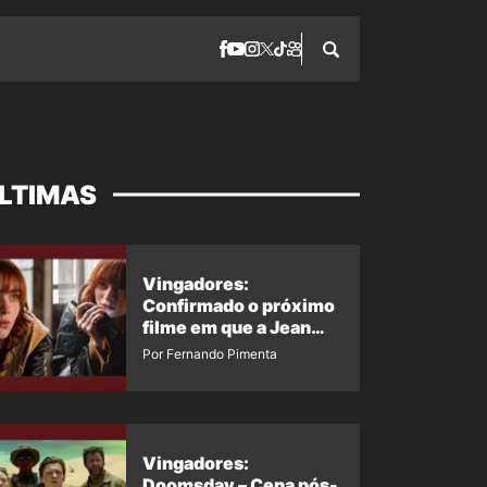
LTIMAS
Vingadores:
Confirmado o próximo
filme em que a Jean
Grey irá aparecer
Por Fernando Pimenta
Vingadores:
Doomsday – Cena pós-