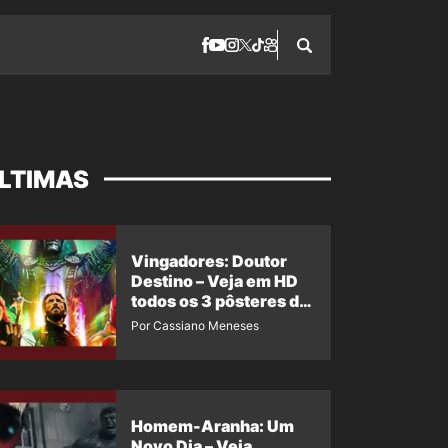
LTIMAS
Vingadores: Doutor
Destino – Veja em HD
todos os 3 pôsteres de
‘Doomsday’ + 1 imagem
Por Cassiano Meneses
oficial com os 26
heróis do filme
Homem-Aranha: Um
Novo Dia – Veja