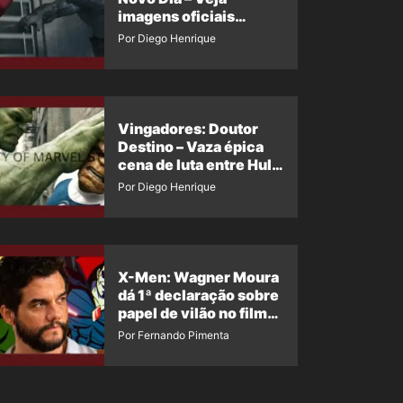
imagens oficiais
descartadas do Hulk
Por Diego Henrique
Cinza no filme
Vingadores: Doutor
Destino – Vaza épica
cena de luta entre Hulk
e o Coisa
Por Diego Henrique
X-Men: Wagner Moura
dá 1ª declaração sobre
papel de vilão no filme
da Marvel
Por Fernando Pimenta