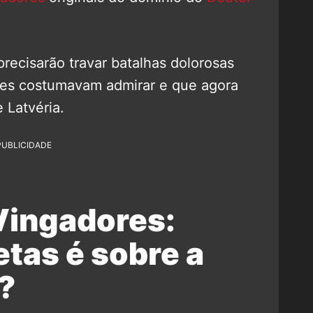
ecisarão travar batalhas dolorosas
eles costumavam admirar e que agora
 Latvéria.
PUBLICIDADE
 Vingadores:
tas é sobre a
?