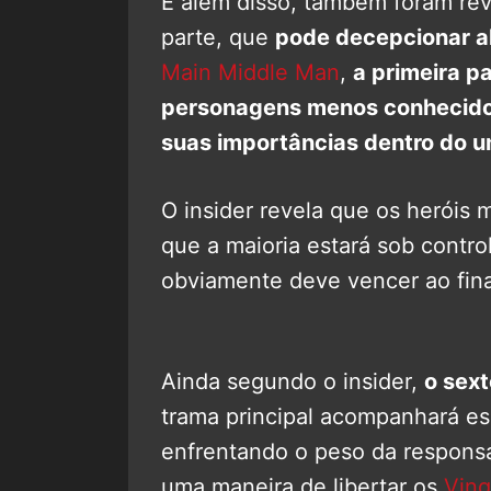
E além disso, também foram rev
parte, que
pode decepcionar a
Main Middle Man
,
a primeira pa
personagens menos conhecidos
suas importâncias dentro do u
O insider revela que os heróis 
que a maioria estará sob contr
obviamente deve vencer ao fin
Ainda segundo o insider,
o sex
trama principal acompanhará es
enfrentando o peso da responsa
uma maneira de libertar os
Ving