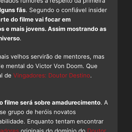
elados rumores à respeito da primeira
lguns fãs
. Segundo o confiável insider
rte do filme vai focar em
 e mais jovens. Assim mostrando as
niverso
.
mais velhos servirão de mentores, mas
ole mental do Victor Von Doom. Que
al de
Vingadores: Doutor Destino
.
to filme será sobre amadurecimento
. A
se grupo de heróis novatos
bilidade. Enquanto tentam encontrar
adores
originais do domínio do
Doutor