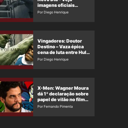
imagens oficiais
descartadas do Hulk
Por Diego Henrique
Cinza no filme
Vingadores: Doutor
Destino – Vaza épica
cena de luta entre Hulk
e o Coisa
Por Diego Henrique
X-Men: Wagner Moura
dá 1ª declaração sobre
papel de vilão no filme
da Marvel
Por Fernando Pimenta