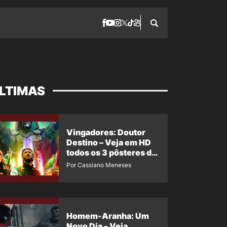
LTIMAS
Vingadores: Doutor
Destino – Veja em HD
todos os 3 pôsteres de
‘Doomsday’ + 1 imagem
Por Cassiano Meneses
oficial com os 26
heróis do filme
Homem-Aranha: Um
Novo Dia – Veja