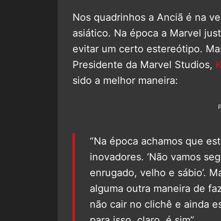
Nos quadrinhos a Anciã é na v
asiático. Na época a Marvel jus
evitar um certo estereótipo. Ma
Presidente da Marvel Studios,
K
sido a melhor maneira:
“Na época achamos que est
inovadores. ‘Não vamos seg
enrugado, velho e sábio’. M
alguma outra maneira de faz
não cair no clichê e ainda es
para isso, claro, é sim”.