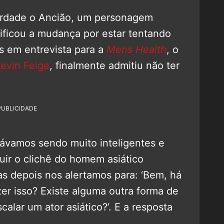
erdade o Ancião, um personagem
tificou a mudança por estar tentando
s em entrevista para a
Mens Health
, o
evin Feige
, finalmente admitiu não ter
PUBLICIDADE
ávamos sendo muito inteligentes e
uir o clichê do homem asiático
as depois nos alertamos para: ‘Bem, há
er isso? Existe alguma outra forma de
calar um ator asiático?’. E a resposta