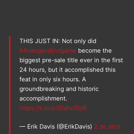
THIS JUST IN: Not only did
#AvengersEndgame
become the
biggest pre-sale title ever in the first
24 hours, but it accomplished this
feat in only six hours. A
groundbreaking and historic
accomplishment.
https://t.co/k2Dahcl0pB
— Erik Davis (@ErikDavis)
2 de abril