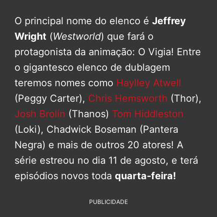
O principal nome do elenco é
Jeffrey
Wright
(
Westworld
) que fará o
protagonista da animação: O Vigia! Entre
o gigantesco elenco de dublagem
teremos nomes como
Haylley Atwell
(Peggy Carter),
Chris Hemsworth
(Thor),
Josh Brolin
(Thanos)
Tom Hiddleston
(Loki), Chadwick Boseman (Pantera
Negra) e mais de outros 20 atores! A
série estreou no dia 11 de agosto, e terá
episódios novos toda
quarta-feira!
PUBLICIDADE