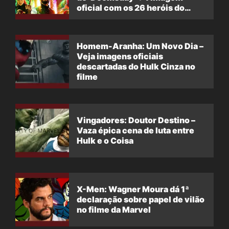
oficial com os 26 heróis do
filme
Homem-Aranha: Um Novo Dia –
Veja imagens oficiais
descartadas do Hulk Cinza no
filme
Vingadores: Doutor Destino –
Vaza épica cena de luta entre
Hulk e o Coisa
X-Men: Wagner Moura dá 1ª
declaração sobre papel de vilão
no filme da Marvel