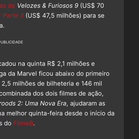
ras de
Velozes & Furiosos 9
(US$ 70
 Parte II
(US$ 47,5 milhões) para se
a.
PUBLICIDADE
cadou na quinta R$ 2,1 milhões e
ga da Marvel ficou abaixo do primeiro
2,5 milhões de bilheteria e 146 mil
 combinada dos dois filmes de ação,
roods 2: Uma Nova Era
, ajudaram as
sua melhor quinta-feira desde o início da
s do
FilmeB
.