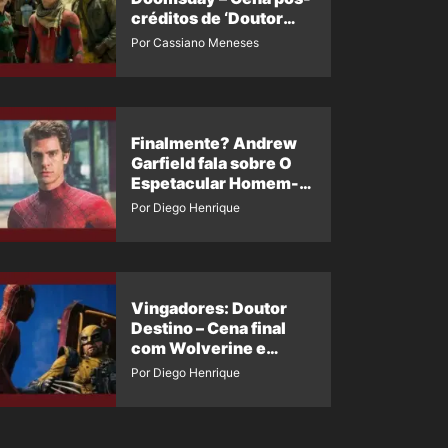
créditos de ‘Doutor
Destino’ é revelada
Por Cassiano Meneses
Finalmente? Andrew
Garfield fala sobre O
Espetacular Homem-
Aranha 3
Por Diego Henrique
Vingadores: Doutor
Destino – Cena final
com Wolverine e
Homem-Aranha de
Por Diego Henrique
Maguire vaza nas
redes