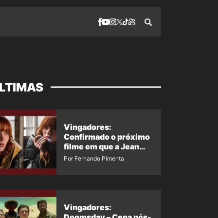
LTIMAS
Vingadores:
Confirmado o próximo
filme em que a Jean
Grey irá aparecer
Por Fernando Pimenta
Vingadores:
Doomsday – Cena pós-