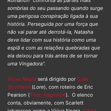
Romanoff confronta as partes mais
sombrias do seu passando quando surge
uma perigosa conspiração ligada à sua
história. Perseguida por uma força que
não vai parar até derrotá-la, Natasha
deve lidar com sua história como uma
espiã e com as relações quebradas que
ela deixou para trás antes de se tornar
uma Vingadora”.
Viúva Negra
será dirigido por
Cate
Shortland
(
Lore
), com roteiro de Eric
Pearson (
Thor: Ragnarok
). O elenco
conta, obviamente, com Scarlett
johansson como a Viúva Negra,
David