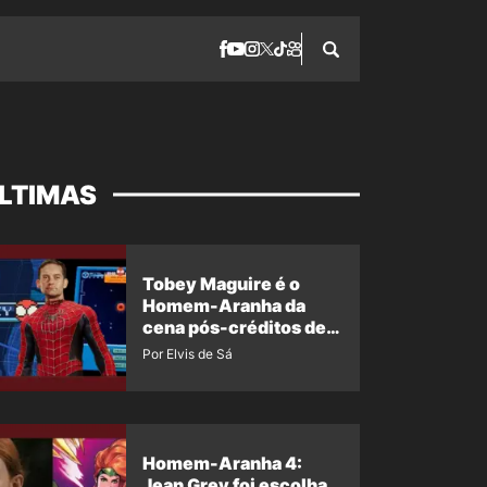
LTIMAS
Tobey Maguire é o
Homem-Aranha da
cena pós-créditos de
Um Novo Dia?
Por Elvis de Sá
Homem-Aranha 4:
Jean Grey foi escolha