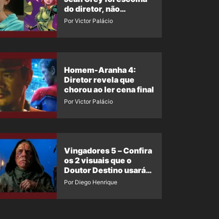
do diretor, não
imposição da Marvel
Por Victor Palácio
Homem-Aranha 4:
Diretor revela que
chorou ao ler cena final
Por Victor Palácio
Vingadores 5 – Confira
os 2 visuais que o
Doutor Destino usará
no filme
Por Diego Henrique