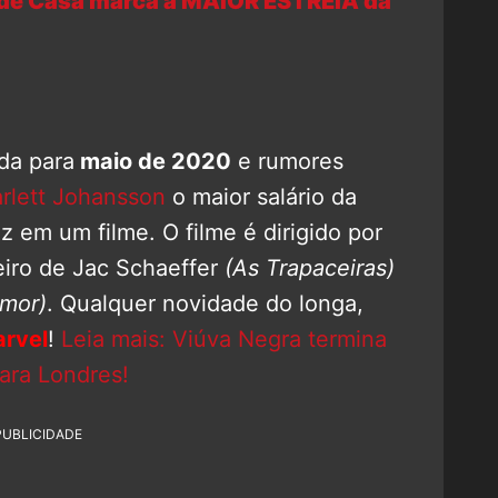
e Casa marca a MAIOR ESTREIA da
da para
maio de 2020
e rumores
rlett Johansson
o maior salário da
z em um filme. O filme é dirigido por
eiro de Jac Schaeffer
(As Trapaceiras)
Amor)
. Qualquer novidade do longa,
rvel
!
Leia mais: Viúva Negra termina
ara Londres!
PUBLICIDADE