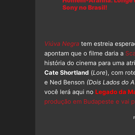
Homem-Aranha: Longe d
Sony no Brasil!
Viúva Negra
tem estreia espera
apontam que o filme daria a
Sca
história do cinema para uma atri
Cate Shortland
(
Lore
), com rot
e Ned Benson
(Dois Lados do 
você lerá aqui no
Legado da Ma
produção em Budapeste e vai p