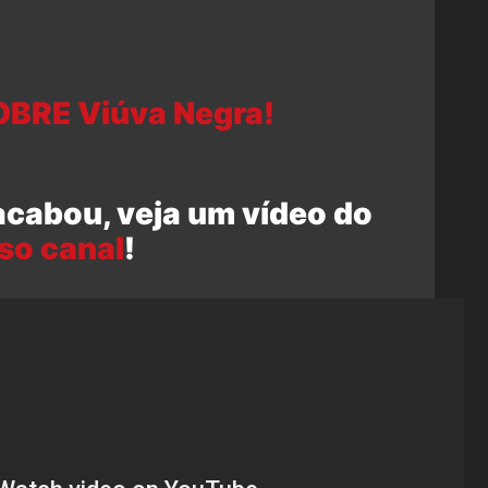
OBRE Viúva Negra!
acabou, veja um vídeo do
so canal
!