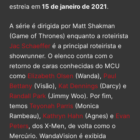
estreia em
15 de janeiro de 2021
.
A série é dirigida por Matt Shakman
(Game of Thrones) enquanto a roteirista
Jac Schaeffer
é a principal roteirista e
showrunner. O elenco conta com o
retorno de caras conhecidas do MCU
como
Elizabeth Olsen
(Wanda),
Paul
Bettany
(Visão),
Kat Dennings
(Darcy) e
Randall Park
(Jimmy Woo). Por fim,
temos
Teyonah Parris
(Monica
Rambeau),
Kathryn Hahn
(Agnes) e
Evan
Peters
, dos X-Men, de volta como o
Mercúrio. WandaVision é exibida