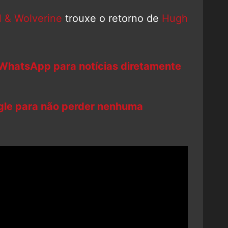
 & Wolverine
trouxe o retorno de
Hugh
 WhatsApp para notícias diretamente
ogle para não perder nenhuma