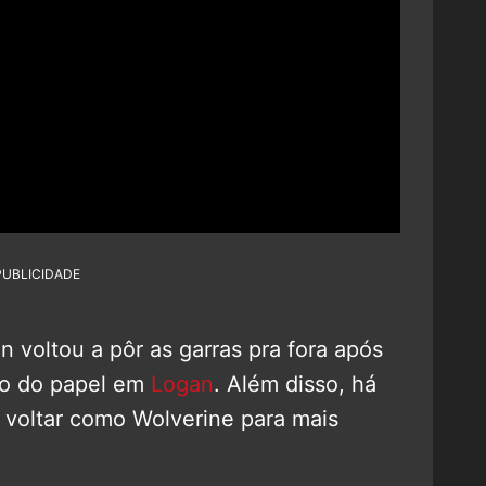
PUBLICIDADE
 voltou a pôr as garras pra fora após
do do papel em
Logan
. Além disso, há
 voltar como Wolverine para mais