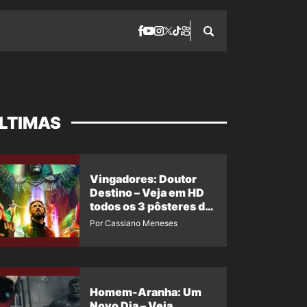
LTIMAS
Vingadores: Doutor
Destino – Veja em HD
todos os 3 pôsteres de
‘Doomsday’ + 1 imagem
Por Cassiano Meneses
oficial com os 26
heróis do filme
Homem-Aranha: Um
Novo Dia – Veja