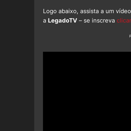
Logo abaixo, assista a um víde
a
LegadoTV
– se inscreva
clica