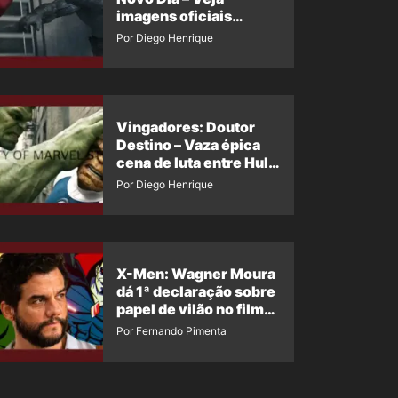
imagens oficiais
descartadas do Hulk
Por Diego Henrique
Cinza no filme
Vingadores: Doutor
Destino – Vaza épica
cena de luta entre Hulk
e o Coisa
Por Diego Henrique
X-Men: Wagner Moura
dá 1ª declaração sobre
papel de vilão no filme
da Marvel
Por Fernando Pimenta