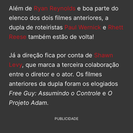
Além de
Ryan Reynolds
e boa parte do
elenco dos dois filmes anteriores, a
dupla de roteiristas
Paul Wernick
e
Rhett
Reese
também estão de volta!
Já a direção fica por conta de
Shawn
Levy
, que marca a terceira colaboração
entre o diretor e o ator. Os filmes
anteriores da dupla foram os elogiados
Free Guy: Assumindo o Controle
e
O
Projeto Adam
.
PUBLICIDADE