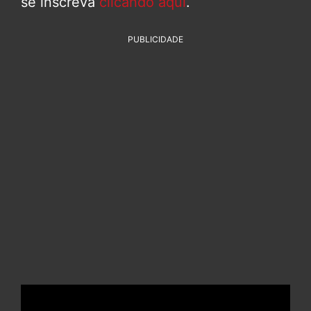
se inscreva
clicando aqui
.
PUBLICIDADE