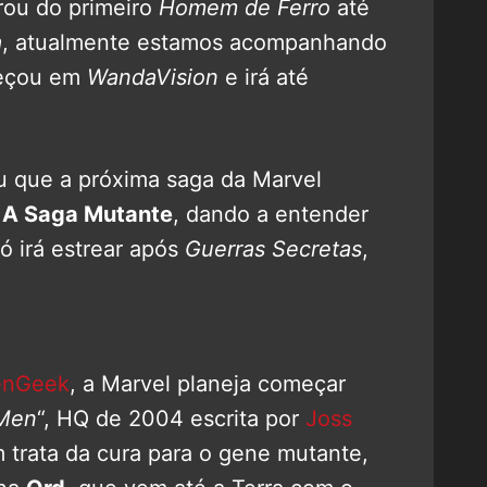
urou do primeiro
Homem de Ferro
até
a
, atualmente estamos acompanhando
meçou em
WandaVision
e irá até
u que a próxima saga da Marvel
:
A Saga Mutante
, dando a entender
 irá estrear após
Guerras Secretas
,
enGeek
, a Marvel planeja começar
-Men
“, HQ de 2004 escrita por
Joss
 trata da cura para o gene mutante,