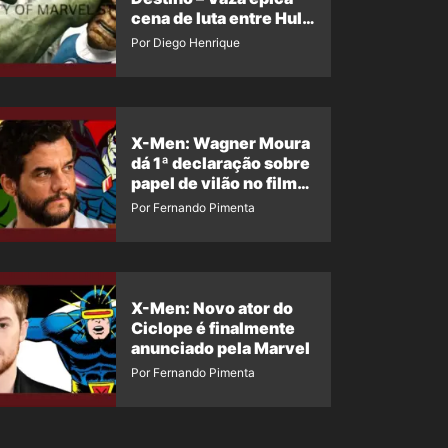
cena de luta entre Hulk
e o Coisa
Por Diego Henrique
X-Men: Wagner Moura
dá 1ª declaração sobre
papel de vilão no filme
da Marvel
Por Fernando Pimenta
X-Men: Novo ator do
Ciclope é finalmente
anunciado pela Marvel
Por Fernando Pimenta