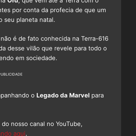
ena
Ord
, que vem até a Terra com o
ntes por conta da profecia de que um
o seu planeta natal.
 não é de fato conhecida na Terra-616
a desse vilão que revele para todo o
endo em sociedade.
PUBLICIDADE
mpanhando o
Legado da Marvel
para
o do nosso canal no YouTube,
ando aqui
.