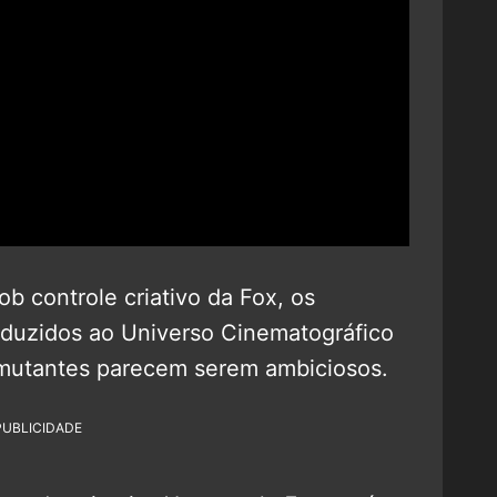
b controle criativo da Fox, os
oduzidos ao Universo Cinematográfico
 mutantes parecem serem ambiciosos.
PUBLICIDADE