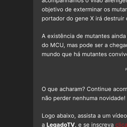
acompanhamos o vilão alieníg
objetivo de exterminar os muta
portador do gene X irá destruir 
A existência de mutantes ainda
do MCU, mas pode ser a chegad
mundo que há mutantes conviv
O que acharam? Continue aco
não perder nenhuma novidade!
Logo abaixo, assista a um víde
a
LegadoTV
, e se inscreva
clic