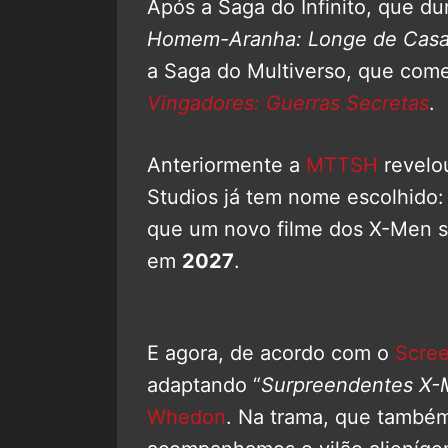
Após a Saga do Infinito, que d
Homem-Aranha: Longe de Cas
a Saga do Multiverso, que co
Vingadores: Guerras Secretas
.
Anteriormente a
MTTSH
revelo
Studios já tem nome escolhido
que um novo filme dos X-Men só
em
2027
.
E agora, de acordo com o
Scre
adaptando “
Surpreendentes X
Whedon
. Na trama, que também