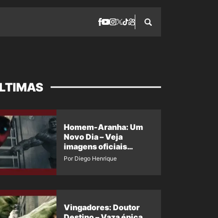
LTIMAS
Homem-Aranha: Um
Novo Dia – Veja
imagens oficiais
descartadas do Hulk
Por Diego Henrique
Cinza no filme
Vingadores: Doutor
Destino – Vaza épica