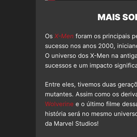
MAIS SO
Os
X-Men
foram os principais 
sucesso nos anos 2000, inician
O universo dos X-Men na antiga
sucessos e um impacto signific
Entre eles, tivemos duas geraç
mutantes. Assim como os deri
Wolverine
e o último filme dess
história será no mesmo univers
da Marvel Studios!