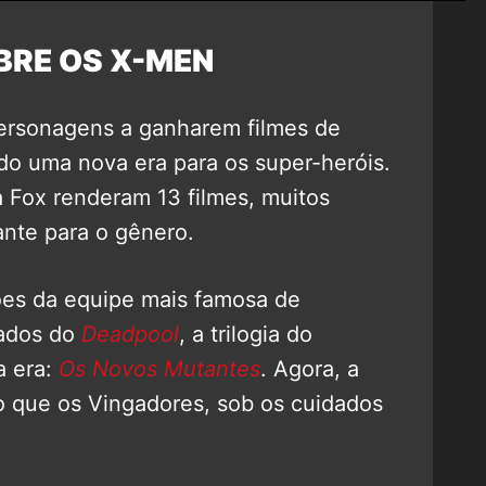
BRE OS X-MEN
personagens a ganharem filmes de
do uma nova era para os super-heróis.
 Fox renderam 13 filmes, muitos
ante para o gênero.
ões da equipe mais famosa de
vados do
Deadpool
, a trilogia do
a era:
Os Novos Mutantes
. Agora, a
o que os Vingadores, sob os cuidados