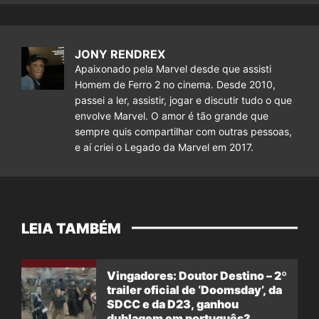
JONY RENDREX
Apaixonado pela Marvel desde que assisti
Homem de Ferro 2 no cinema. Desde 2010,
passei a ler, assistir, jogar e discutir tudo o que
envolve Marvel. O amor é tão grande que
sempre quis compartilhar com outras pessoas,
e aí criei o Legado da Marvel em 2017.
LEIA TAMBÉM
Vingadores: Doutor Destino – 2º
trailer oficial de ‘Doomsday’, da
SDCC e da D23, ganhou
dublagem em português?