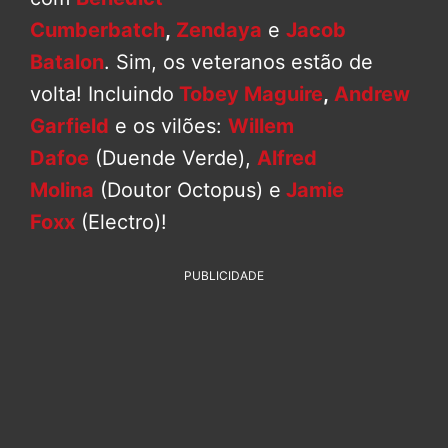
Cumberbatch
,
Zendaya
e
Jacob
Batalon
. Sim, os veteranos estão de
volta! Incluindo
Tobey Maguire
,
Andrew
Garfield
e os vilões:
Willem
Dafoe
(Duende Verde),
Alfred
Molina
(Doutor Octopus) e
Jamie
Foxx
(Electro)!
PUBLICIDADE