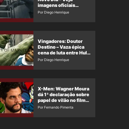
imagens oficiais
descartadas do Hulk
Por Diego Henrique
Cinza no filme
Vingadores: Doutor
Destino – Vaza épica
cena de luta entre Hulk
e o Coisa
Por Diego Henrique
X-Men: Wagner Moura
dá 1ª declaração sobre
papel de vilão no filme
da Marvel
Por Fernando Pimenta