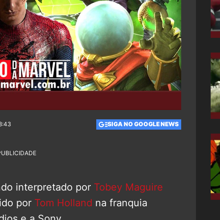
8:43
SIGA NO GOOGLE NEWS
PUBLICIDADE
o interpretado por
Tobey Maguire
ido por
Tom Holland
na franquia
dios e a Sony.