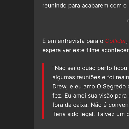
reunindo para acabarem com 
E em entrevista para o
Collider
,
espera ver este filme acontece
“Não sei o quão perto ficou
algumas reuniões e foi rea
Drew, e eu amo O Segredo d
fez. Eu amei sua visão para 
fora da caixa. Não é conven
Teria sido legal. Talvez um d