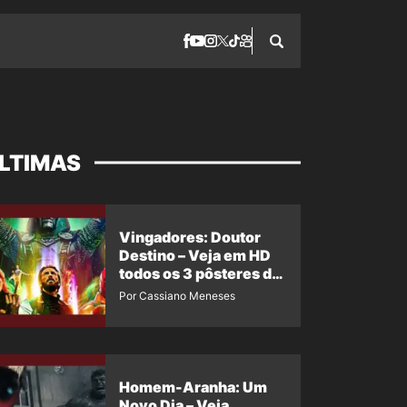
LTIMAS
Vingadores: Doutor
Destino – Veja em HD
todos os 3 pôsteres de
‘Doomsday’ + 1 imagem
Por Cassiano Meneses
oficial com os 26
heróis do filme
Homem-Aranha: Um
Novo Dia – Veja